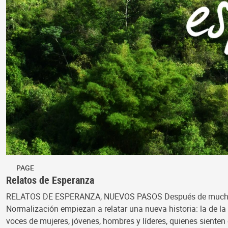
PAGE
Relatos de Esperanza
RELATOS DE ESPERANZA, NUEVOS PASOS Después de muchos años
Normalización empiezan a relatar una nueva historia: la de la
voces de mujeres, jóvenes, hombres y líderes, quienes siente