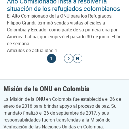
Alto Comisionado insta a resolver la
situación de los refugiados colombianos
El Alto Comisionado de la ONU para los Refugiados,
Filippo Grandi, terminó sendas visitas oficiales a
Colombia y Ecuador como parte de su primera gira por
América Latina, que empezó el pasado 30 de junio. El fin
de semana…
Artículos de actualidad 1
Paginación
Página actual
Ir a la página siguiente
Ir a la última página
1
…
Misión de la ONU en Colombia
La Misión de la ONU en Colombia fue establecida el 26 de
enero de 2016 para brindar apoyo al proceso de paz. Su
mandato finalizó el 26 de septiembre de 2017, y sus
responsabilidades fueron transferidas a la Misión de
Verificación de las Naciones Unidas en Colombia.